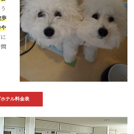
まう
散歩
動や
前に
お問
グホテル料金表