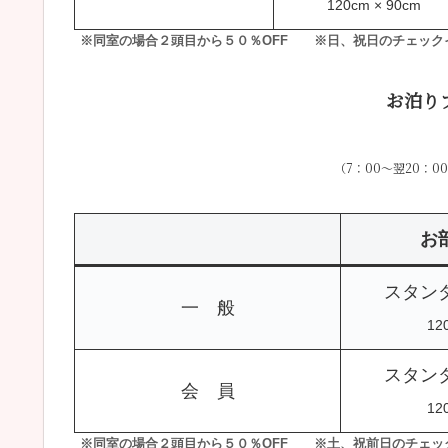
120cm × 90cm
※同室の場合２頭目から５０％OFF ※日、祝日のチェック
お泊り
（7：00～翌20：
お
スタン
一 般
12
スタン
会 員
12
※同室の場合２頭目から５０％OFF ※土、祝前日のチェック