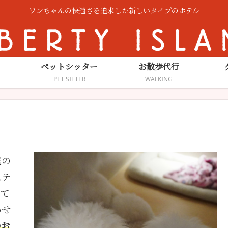
ワンちゃんの快適さを追求した新しいタイプのホテル
ペットシッター
お散歩代行
PET SITTER
WALKING
庭の
ステ
して
わせ
のお